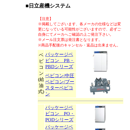
■日立産機システム
【注意】
※掲載してございます、各メーカの仕様などは変
更になっている可能性がございますので、必ずご
自身にてメーカへご確認の上ご発注下さい。
※メール注文票は発注書となります。
※商品手配後のキャンセル・返品は出来ません。
パッケージベ
ベ
ビコン PB・
ビ
PBDシリーズ
コ
ン
ベビコン/中圧
(給
ベビコン/ブー
油
スターベビコ
式)
ン
パッケージベ
ビコン PO・
PODシリーズ
パッケージベ