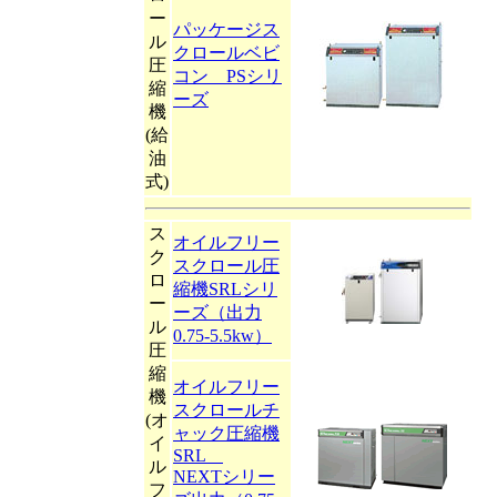
ー
パッケージス
ル
クロールベビ
圧
コン PSシリ
縮
ーズ
機
(給
油
式)
ス
オイルフリー
ク
スクロール圧
ロ
縮機SRLシリ
ー
ーズ（出力
ル
0.75-5.5kw）
圧
縮
オイルフリー
機
スクロールチ
(オ
ャック圧縮機
イ
SRL
ル
NEXTシリー
フ