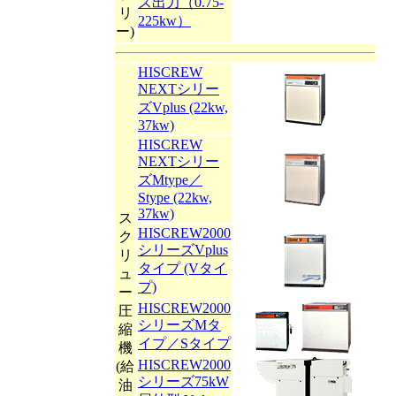
ズ出力（0.75-
リ
225kw）
ー)
HISCREW
NEXTシリー
ズVplus (22kw,
37kw)
HISCREW
NEXTシリー
ズMtype／
Stype (22kw,
37kw)
ス
HISCREW2000
ク
シリーズVplus
リ
タイプ (Vタイ
ュ
プ)
ー
HISCREW2000
圧
シリーズMタ
縮
イプ／Sタイプ
機
HISCREW2000
(給
シリーズ75kW
油