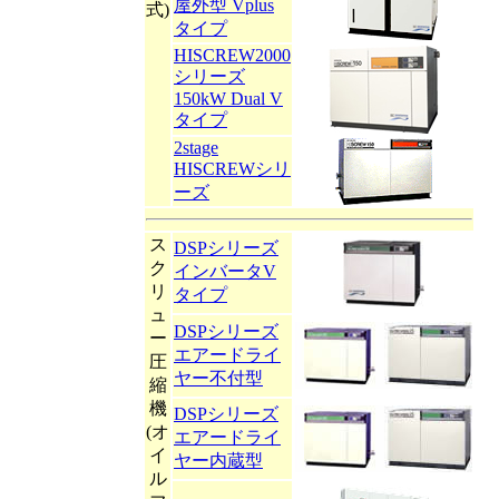
屋外型 Vplus
式)
タイプ
HISCREW2000
シリーズ
150kW Dual V
タイプ
2stage
HISCREWシリ
ーズ
ス
DSPシリーズ
ク
インバータV
リ
タイプ
ュ
DSPシリーズ
ー
エアードライ
圧
ヤー不付型
縮
機
DSPシリーズ
(オ
エアードライ
イ
ヤー内蔵型
ル