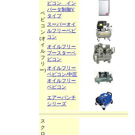
ビコン イン
バータ制御V
ベ
タイプ
ビ
スーパーオイ
コ
ルフリーベビ
ン
コン
(オ
イ
オイルフリー
ル
ブースターベ
フ
ビコン
リ
オイルフリー
ー)
ベビコン/中圧
オイルフリー
ベビコン
エアーパンチ
シリーズ
ス
ク
ロ