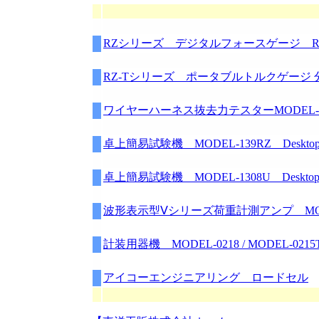
RZシリーズ デジタルフォースゲージ RZ series d
RZ-Tシリーズ ポータブルトルクゲージ 分離型
ワイヤーハーネス抜去力テスターMODEL-
卓上簡易試験機 MODEL-139RZ Desktop simp
卓上簡易試験機 MODEL-1308U Desktop simp
波形表示型Ⅴシリーズ荷重計測アンプ MODE
計装用器機 MODEL-0218 / MODEL-0215
アイコーエンジニアリング ロードセル