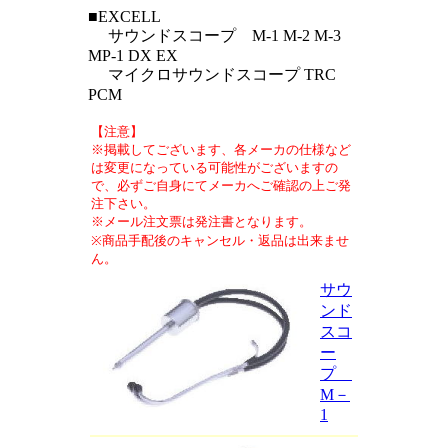
■EXCELL
サウンドスコープ M-1 M-2 M-3
MP-1 DX EX
マイクロサウンドスコープ TRC
PCM
【注意】
※掲載してございます、各メーカの仕様など
は変更になっている可能性がございますの
で、必ずご自身にてメーカへご確認の上ご発
注下さい。
※メール注文票は発注書となります。
※商品手配後のキャンセル・返品は出来ませ
ん。
サウ
ンド
スコ
ー
プ
M－
1