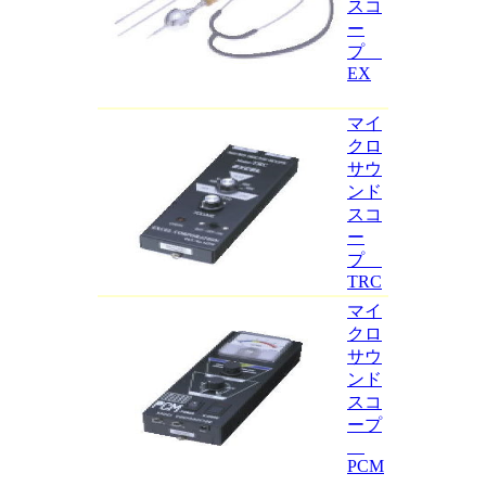
スコ
ー
プ
EX
マイ
クロ
サウ
ンド
スコ
ー
プ
TRC
マイ
クロ
サウ
ンド
スコ
ープ
PCM