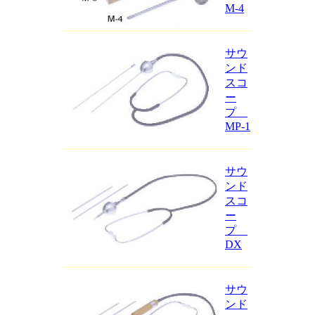
M-4
サウ
ンド
スコ
ー
プ
MP-1
サウ
ンド
スコ
ー
プ
DX
サウ
ンド