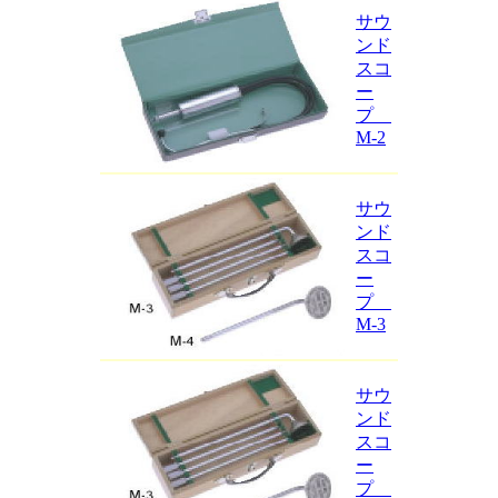
サウ
ンド
スコ
ー
プ
M-2
サウ
ンド
スコ
ー
プ
M-3
サウ
ンド
スコ
ー
プ