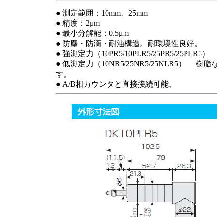
● 測定範囲：10mm、25mm
● 精度：2μm
● 最小分解能：0.5μm
● 防塵・防滴・耐油構造。耐環境性良好。
● 強測定力（10PR5/10PLR5/25PR5/25PLR5）
● 低測定力（10NR5/25NR5/25NL
す。
● A/B相カウンタと直接接続可能。