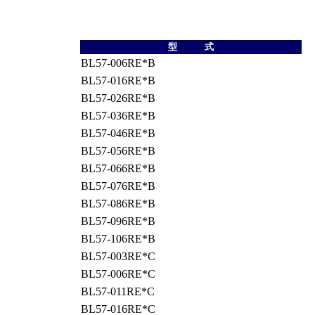
型 式
BL57-006RE*B
BL57-016RE*B
BL57-026RE*B
BL57-036RE*B
BL57-046RE*B
BL57-056RE*B
BL57-066RE*B
BL57-076RE*B
BL57-086RE*B
BL57-096RE*B
BL57-106RE*B
BL57-003RE*C
BL57-006RE*C
BL57-011RE*C
BL57-016RE*C