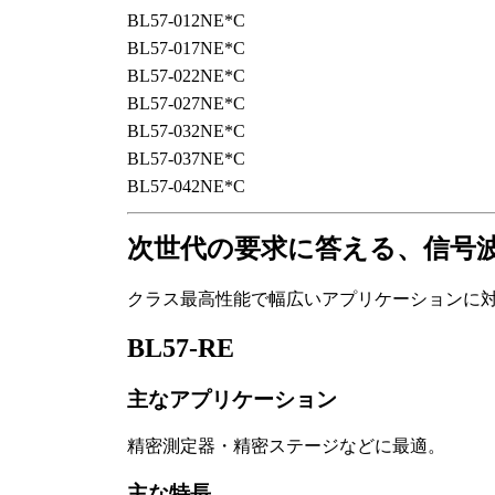
BL57-012NE*C
BL57-017NE*C
BL57-022NE*C
BL57-027NE*C
BL57-032NE*C
BL57-037NE*C
BL57-042NE*C
次世代の要求に答える、信号波
クラス最高性能で幅広いアプリケーションに
BL57-RE
主なアプリケーション
精密測定器・精密ステージなどに最適。
主な特長