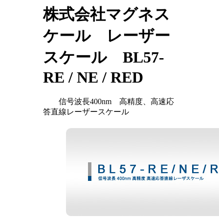
株式会社マグネス
ケール レーザー
スケール BL57-
RE / NE / RED
信号波長400nm 高精度、高速応
答直線レーザースケール