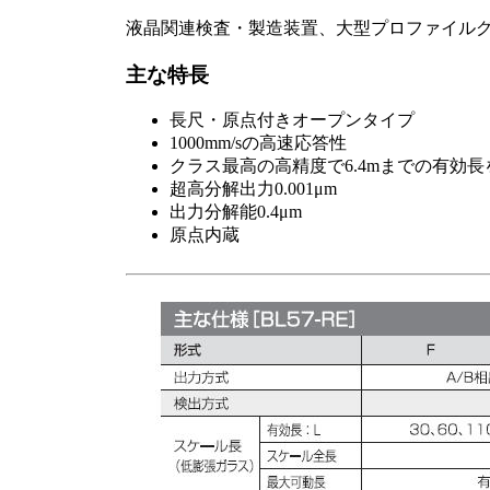
液晶関連検査・製造装置、大型プロファイル
主な特長
長尺・原点付きオープンタイプ
1000mm/sの高速応答性
クラス最高の高精度で6.4mまでの有効長
超高分解出力0.001μm
出力分解能0.4μm
原点内蔵