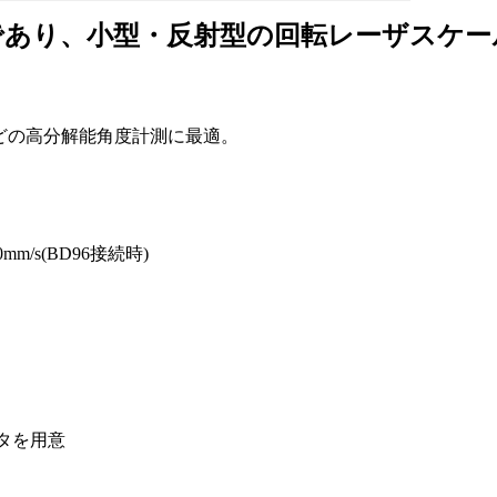
であり、小型・反射型の回転レーザスケー
どの高分解能角度計測に最適。
mm/s(BD96接続時)
タを用意