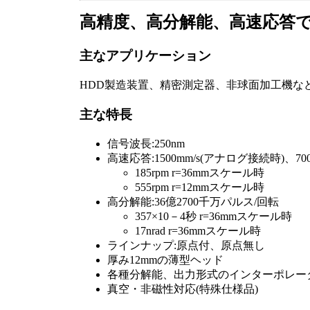
高精度、高分解能、高速応答
主なアプリケーション
HDD製造装置、精密測定器、非球面加工機な
主な特長
信号波長:250nm
高速応答:1500mm/s(アナログ接続時)、700
185rpm r=36mmスケール時
555rpm r=12mmスケール時
高分解能:36億2700千万パルス/回転
357×10－4秒 r=36mmスケール時
17nrad r=36mmスケール時
ラインナップ:原点付、原点無し
厚み12mmの薄型ヘッド
各種分解能、出力形式のインターポレー
真空・非磁性対応(特殊仕様品)