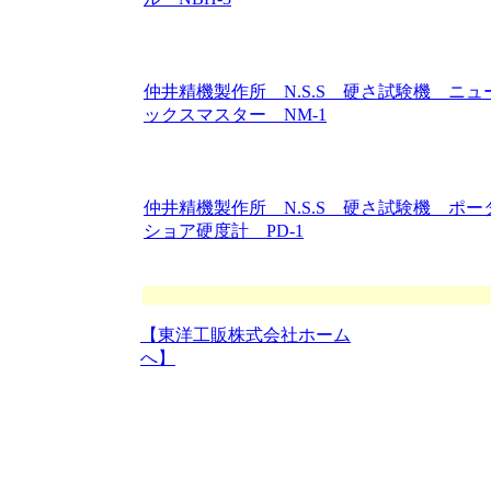
仲井精機製作所 N.S.S 硬さ試験機 ニュ
ックスマスター NM-1
仲井精機製作所 N.S.S 硬さ試験機 ポ
ショア硬度計 PD-1
【東洋工販株式会社ホーム
へ】