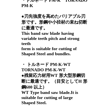
・トルネード PM-K TORNADO
PM-K
●刃先強度を高めたバリアブル刃
形です。形鋼や小径材の束ね切断
に最適です。
This band saw blade having
variable teeth pitch and strong
teeth
form is suitable for cutting of
Shaped Steel and bundles.
・ トルネード PM-K-WT
TORNADO PM-K-WT
●残留応力材用WT 形大型形鋼切
断に最適です。（目安としてH 形
鋼600 以上）
WT Type band saw blade.It is
suitable for cutting of large
Shaped Steel.