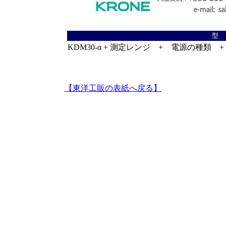
型
KDM30-α + 測定レンジ + 電源の種類
【東洋工販の表紙へ戻る】