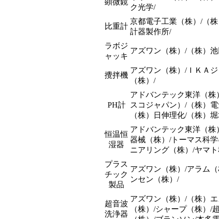
顕微鏡
ク光学/
京都電子工業（株）/（株
比重計
計器製作所/
ラボジ
アズワン（株）/（株）池
ャッキ
アズワン（株）/ＩＫＡジ
攪拌機
（株）/
アドバンテック東洋（株
PH計
スコジャパン）/（株）電
（株）日伸理化/（株）堀
アドバンテック東洋（株）
恒温恒
器械（株）/トーマス科学
湿器
ニアリング（株）/ヤマ
プラス
アズワン（株）/アラム（
チック
ンセン（株）/
製品
アズワン（株）/（株）
超音波
（株）/シャープ（株）/
洗浄器