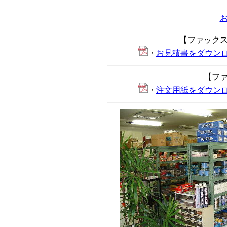
【ファック
・
お見積書をダウンロー
【フ
・
注文用紙をダウンロー