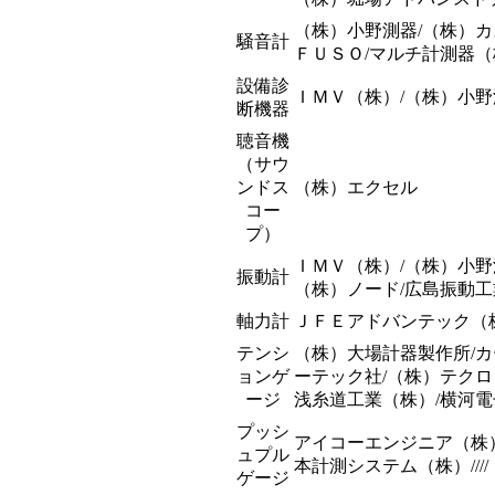
（株）小野測器/（株）カス
騒音計
ＦＵＳＯ/マルチ計測器（
設備診
ＩＭＶ（株）/（株）小野
断機器
聴音機
（サウ
ンドス
（株）エクセル
コー
プ）
ＩＭＶ（株）/（株）小野
振動計
（株）ノード/広島振動工
軸力計
ＪＦＥアドバンテック（
テンシ
（株）大場計器製作所/カ
ョンゲ
ーテック社/（株）テクロ
ージ
浅糸道工業（株）/横河
プッシ
アイコーエンジニア（株）
ュプル
本計測システム（株）////
ゲージ