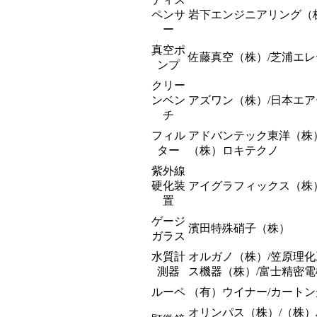
ペンサ
岩下エンジニアリング（
ー
真空ポ
佐藤真空（株）/芝浦エレ
ンプ
クリー
ンベン
アズワン（株）/日本エ
チ
フィル
アドバンテック東洋（株）
ター
（株）ロキテクノ
紫外線
硬化装
アイグラフィックス（株）
置
ゲージ
濱田特殊硝子（株）
ガラス
水質計
オルガノ（株）/笠原理化
測器
ス機器（株）/富士精密
ルーペ
（有）ウイナー/カートン
オリンパス（株）/（株）