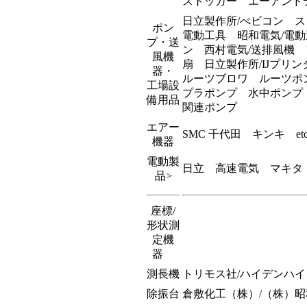
ストッカー エーアンドデ
日立製作所/べビコン 
ポン
電動工具 昭和電気/電
プ・送
ン 西村電気/送排風機 
風機
扇 日立製作所/IJプリ
器・
ルーツブロワ ルーツポン
工場設
プラポンプ 水中ポンプ
備用品
関連ポンプ
エアー
SMC
千代田 キンキ et
機器
電動製
日立 高速電気 マキタ
品>
座標/
形状測
定機
器
測長機
トリモス社/ハイデンハイ
除振台
倉敷化工（株）/（株）昭