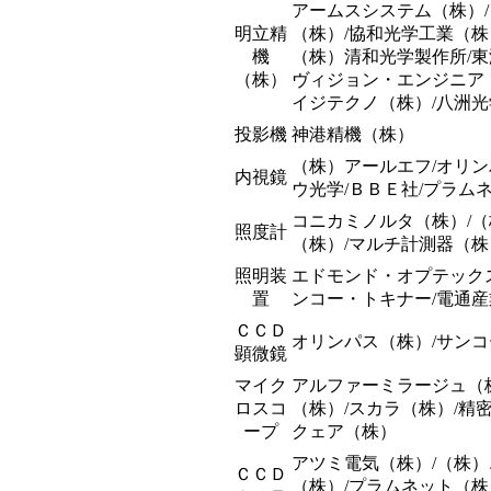
アームスシステム（株）/
明立精
（株）/協和光学工業（株
機
（株）清和光学製作所/東
（株）
ヴィジョン・エンジニア（
イジテクノ（株）/八洲
投影機
神港精機（株）
（株）アールエフ/オリン
内視鏡
ウ光学/ＢＢＥ社/プラム
コニカミノルタ（株）/
照度計
（株）/マルチ計測器（株
照明装
エドモンド・オプテック
置
ンコー・トキナー/電通産
ＣＣＤ
オリンパス（株）/サンコ
顕微鏡
マイク
アルファーミラージュ（株
ロスコ
（株）/スカラ（株）/精
ープ
クェア（株）
アツミ電気（株）/（株）
ＣＣＤ
（株）/プラムネット（株