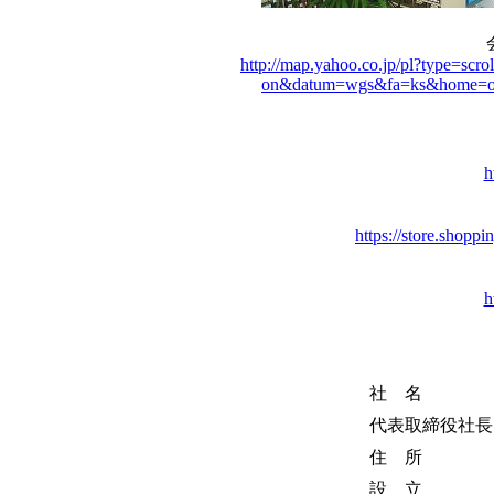
http://map.yahoo.co.jp/pl?type=
on&datum=wgs&fa=ks&home=on
h
https://store.
h
社 名
代表取締役社長
住 所
設 立