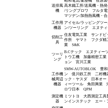
昭和電気/集塵機 荏原
送排風
高木鐵工所/送風機・熱
機
/リングブロワ フルタ
マツデン/加熱熱風機・
工作用
アイセル/ラッピングツー
機器
ン/ツーリング エヌテ
住友電気工業 サンドビッ
切削工
作所 ヤマト フクダ精
具
業 S&K
B.Cテック エヌティ
ツーリ
トウ工機 加藤精密工業
ング
ョン 宮川工業
SMW-AUTOBLOK
工作機
ン 億川鉄工所 二村機
械周辺
ック・ヤスダ 日本オー
機器
ィーツール 角田興業 
ロワ日本 QPM
測定機
ミツトヨ 大西測定工具
器
ンインステック エー・