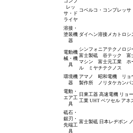
コンプ
レッ
コベルコ・コンプレッサ
サ・ド
ライヤ
溶接・
塗装機
ダイヘン溶接メカトロシ
器
シンフォニアテクノロジ
電動機
富士製砥 谷テック 富
械・機
マシン 富士元工業 ホ
具
ル ミヤチテクノス
環境機
アマノ 昭和電機 リョ
器
製作所 ノリタケカンパ
電動・
日東工器 高速電機 リョ
エア工
工業 UHT ベツセル ア
具
砥石・
鋸刃・
富士製砥 日本レヂボン 
先端工
具