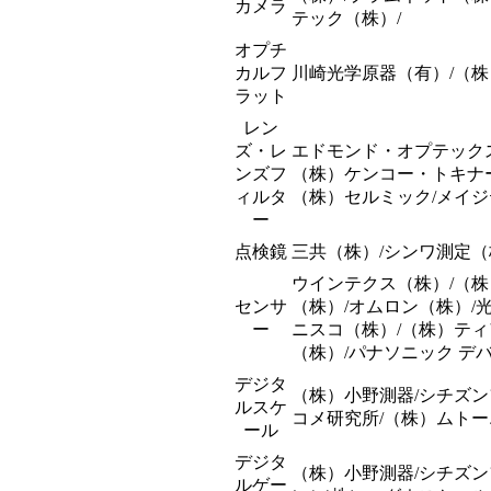
カメラ
テック（株）/
オプチ
カルフ
川崎光学原器（有）/（株
ラット
レン
ズ・レ
エドモンド・オプテック
ンズフ
（株）ケンコー・トキナー
ィルタ
（株）セルミック/メイジ
ー
点検鏡
三共（株）/シンワ測定（
ウインテクス（株）/（
センサ
（株）/オムロン（株）/
ー
ニスコ（株）/（株）ティ
（株）/パナソニック デ
デジタ
（株）小野測器/シチズン
ルスケ
コメ研究所/（株）ムト
ール
デジタ
（株）小野測器/シチズ
ルゲー