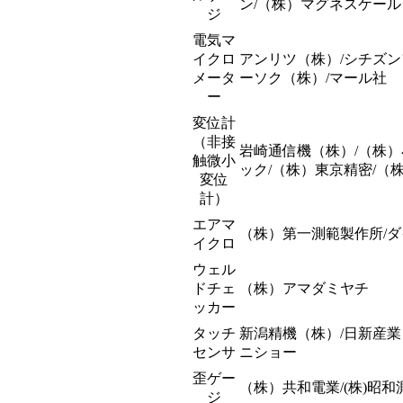
ン/（株）マグネスケール
ジ
電気マ
イクロ
アンリツ（株）/シチズン
メータ
ーソク（株）/マール社
ー
変位計
（非接
岩崎通信機（株）/（株）
触微小
ック/（株）東京精密/（
変位
計）
エアマ
（株）第一測範製作所/ダ
イクロ
ウェル
ドチェ
（株）アマダミヤチ
ッカー
タッチ
新潟精機（株）/日新産業
センサ
ニショー
歪ゲー
（株）共和電業/(株)昭和
ジ