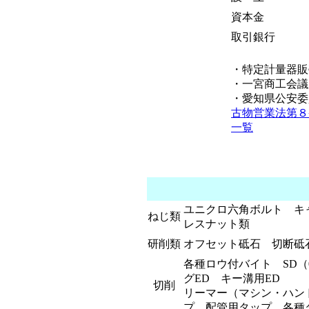
資本金
取引銀行
・特定計量器販
・一宮商工会議
・愛知県公安委員
古物営業法第８
一覧
ユニクロ六角ボルト キ
ねじ類
レスナット類
研削類
オフセット砥石 切断
各種ロウ付バイト SD（0
グED キー溝用ED
切削
リーマー（マシン・ハン
プ 配管用タップ 各