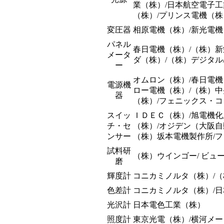
業（株）/日本航空電子工
（株）/プリンス電機（株
変圧器
相原電機（株）/新光電機（
パネル
春日電機（株）/（株）新
メータ
ダ（株）/（株）デジタル
ー
オムロン（株）/春日電機
電源機
ロー電機（株）/（株）中
器
（株）/フェニックス・コン
スイッ
ＩＤＥＣ（株）/旭電機化
チ・セ
（株）/オジデン（大阪自
ンサー
（株）坂本電機製作所/フ
試料研
（株）ウインゴー/ ビュ
磨
輝度計
コニカミノルタ（株）/（
色差計
コニカミノルタ（株）/
光沢計
日本電色工業（株）
照度計
東京光電（株）/横河メ