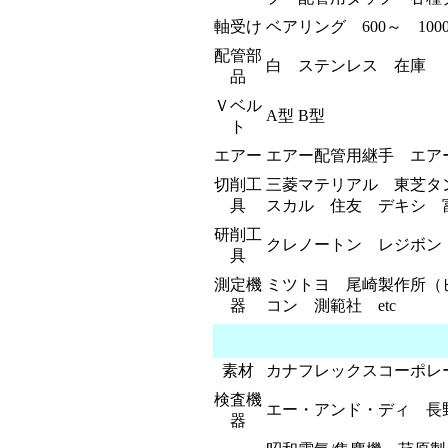
軸受け
ベアリング 600～ 100
配管部
白 ステンレス 在庫
品
Ｖベル
A型 B型
ト
エアー
エアー配管用継手 エア
切削工
三菱マテリアル 東芝タン
具
スカル 住友 デキシ 富
研削工
クレノートン レジボ
具
測定機
ミツトヨ 尾崎製作所（
器
コン 測範社 etc
素材
カナフレックスコーポレ
検査機
エー・アンド・ディ 長
器