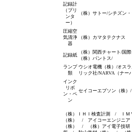
記録計
（プリ
（株）サトー/シチズン・
ンタ
ー）
圧縮空
気清浄
（株）カマタテクナス
器
（株）関西チャート/国際
記録紙
（株）パントス/
ランプ
ウシオ電機（株）/オス
類
リック社/NARVA（ナ
インク
リボ
セイコーエプソン（株）/
ン・ペ
ン
（株）ＩＨＩ検査計測 / ＩＭＶ（株） / （株）アイ・オー・データ機器 / アイグラフィックス（株） / アイコーエンジニア（株） / （株）アイゼン / 愛知時計電機（株） / ＩＤＥＣ（株） / （株）アイ電子技研 /相原電機（株） / アイビーアール社 / (株）アカツキ製作所 / 秋山衡材（株） / （株）アキュレイト / アクト電機工業（株） / （株）浅沼技研 / （株）ＡＳＡＨＩ / 旭化成テクノシステム（株） / 旭硝子（株） / 旭金属工業（株） / （株）アサヒ技研 旭計器工業（株） /旭産業（株） /旭産業（株） /旭電機化成（株） /朝日物産（株） / アズビル（株） / アズビル金門（株） / アズビルＴＡＣＯ（株） /アズワン（株） /アセイ工業（株） /（株）アタゴ /アダプテックアツミ電気（株） /（株）アトニック /（株）アドバンテスト /アドバンテック東洋（株） /阿部熱計器（株） /（株）アマダミヤチ /アライドテレシス（株） /（株）アライドマテリアルアラム /（株）アリアテクニカ（株） /（株）アルティア /（株）アルバック /アルファ光学（株）アルファーミラージュ（株） /アルプスゲージ /（株）アルヴァアロン(森田製作所) /アロン(森田製作所) /アロー（（株）デジタル） /アロー（（株）デジタル） /アンリツ（株） /安立計器（株） /アームスシステム（株） /（株）アールエフ /（株）飯島製衡所 /飯島電子工業（株） /（株）飯田製作所 /井内衡機（株） /ＩＫＡジャパン /（株）池田理化 /池田レンズ工業（株） /（株）石井マーク /（株）石蔵商店 /（株）イシダ /（株）いすゞ製作所 / 井上電子 /（有）今井計器 /(有）今井精機 /（株）イマダ /（株）今田製作所 /イメーショ /（株）井元製作所岩崎通信機 /（株）岩崎電気 /（株）岩下エンジニアリング /（株）岩通計測 /（株）インサート /インステック /（株）インタフェース /（株）インテクノス・ジャパンインフリッヂ工業 /（有）ウイナー /(株）ウインゴーウインテクス /（株）上島製作所 /（株）植田製作所ウシオ電機 /（株）ウルマ計器製作所 /ＡＳＫ（株） /英弘精機（株） /栄進化学（株） /ＨＢＭ社（株） /エイムス（株） /エクセル（株） /エスエヌディ（株） /エス・エフ・シーＳＭＣ（株） /（株）エスコ /ＳＴＳ（株） /エスティーティー（株） /エスペック（株） /エッシェンバッハ光学ジャパン /エドモンド・オプテックス・ジャパン（株） /（株）エニイワイヤ /（株）エヌエフ回路設計ブロック /ＮＫＫスイッチズ（株） /（株）荏原計器製作所 /（株）エビスエフェクター /（株）Ｆ．Ｓ．Ｋ /セイコーエプソン（株） /エムアンドケー（株） /（株）エムケー・サイエンティフィック /（株）エム・システム技研 /（有）エラストロンエリクセン社 /（株）エル・エム・エス /エルコメーター（株） /（株）ＬＴＣ /ＬＢコア（株） /エルマ販売（株） /（株）エルモ社 /エルンスト社 /エレクトロフィジック社 /エレコム（株） /（株）エンジニア /エントラスト（株） /遠藤工業（株） /エンドレスハウザージャパン（株） /エンペックス気象計（株） /（株）エーアンドデイ /（株）エーデーシー /応用電子工業（株） /大倉電気（株） /大古精機（株） /大阪精密機械（株） /大阪フロメータ工業（株） /（株）大田計@器製作所 /大西測定（株） /（株）大場計器製作所 /（株）大菱計器 /（株）青海精機製作所 /（株）大山光学 /（株）岡崎製作所 /（株）岡野製作所 /（株）小笠原プレシジョンラボラトリー /（株）沖データ /（株）尾崎製作所 /オジデン（大阪自動電機（株）） /オスカーシュベンク社 /オスラム（株） /（株）オゾ化学技研 /オヂヤセイキ（株） /追浜工業（株） /（株）小野測器 /（株）オフィールジャパン /オプテックス・エフエー（株） /（株）オプトアート /オムロン（株） /オメガエンジニアリング社 /オリンパス（株） /オルガノ（株） /オンキヨー（株） /オーエスジー（株） /（株）オーク製作所 /（株）オーツカ /（株）オーツカ光学 /オーハウス /（株）オーバル /オーム電機（株） /オーヨー（株） /（株）カイジョー /カイセ（株） /（株）科学計器研究所化研産業 /（株）笠井精工所 /（株）カサハラ /笠原理化工業（株） /カシオ計算機（株） /春日電機（株） /春日電機（株） /（株）カスタム /（株）カセダ /金子産業（株） /カネテック（株） /河北ライティングソリューションズ（株） /（株）カマタテクナス /鎌長製衡（株） /（株）神山製作所 /カワキ計測工業（株） /川崎光学原器（有） /川惣電機工業（株） /河村電器産業（株） /（株）川本製作所 /関西オートメーション（株) /関西金網（株） /関西衡機（株） /（株）関西チャートカートン光学 /（株）カールステン社 /カールツァイス /（株）ガステック /菊水電子工業（株） /菊池光学株）（株） /菊池製作所（株） /木村製作所（株） /きもと /キヤノン（株） /キヤノンアネルバ（株） /京都機械工具（株） /京都電機器（株） /京都電子工業（株） /共立電気計器（株） /（株）共立理化学研究所 /（株）協和 /協和光学工業（株） /（株）共和電業 /（株）近畿精機製作所 /（株）キングジム /金陵電機（株） /（株）キーエンス /キーサイト・テクノロジー（合） /（株）草場計器製作所 /（株）クボタ倉敷化工（株） /（株）倉本計器精工所 /（株）クリアー光学 /（株）クリタテクノ /呉工業（株） /クロダ・オプトニクス（株） /黒田精工（株） /クロップリン社 /（株）クローネグラフテック /（株）ムラテックＫＤＳ /（株）京北計器工業 /（株）京葉光器 /ケストレル（株） /ケット科学研究所 /ケニス（株） /（株）ＪＶＣケンウッド /（株）ケンコー・トキナーケー /ケー・ヴィ・コーポレーション（株） /ゲイツ・ユニッタ・アジア（株） /コイケエンジニアリングアンドサービス（株） /（株）小泉測機製作所 /（株）工技研究所 /神津精機（株） /高分子計器（株） /光宝興産（株） /光明理化学工業（株） /光洋サーモシステム（株） /光洋精密（株） /光洋電子工業（株） /晃和計器（株） /（株）コクゴ /国際チャート（株） /コクヨ（株） /ココリサーチ（株） /（株）小坂研究所 /（株）コスモ計器 /コダック（合） /児玉精密（株） /コニカミノルタ（株） /（株）コノエ /（株）木幡計器製作所 /小林クリエイト（株） /コヒレイト・ジャパン（株） /コフロック（株） /（株）駒谷ゲージ /（株）古里精機製作所 /コレックス社 /（株）コンテック（株）近藤製作所 /コンドーテック（株） /コンパック社 /コーセル（株） /コーティングテスター（株） /コーテック（株） /ＧＯＫＯカメラ（株） /（株）後藤製作所 /斉藤光学（株） /（株）サイトロンジャパン /（株）サカエ榮製機（株） /栄通信工業（株） /坂口電熱（株） /（株）坂本電機製作所 /（株）鷺宮製作所 /サクセス /桜木理化学機械（株） /（株）佐藤計量器製作所 /佐藤真空（