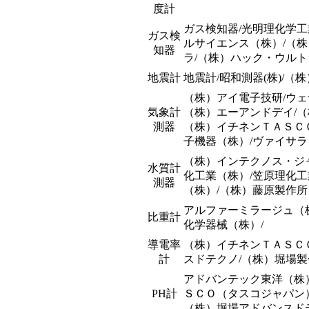
度計
ガス検知器/光明理化学工
ガス検
ルサイエンス（株）/
（株
知器
ラ/（株）ハック・ウルト
地震計
地震計/昭和測器(株)/（
（株）アイ電子技研/ウェ
気象計
（株）エーアンドデイ/（
測器
（株）イチネンＴＡＳＣ
子機器（株）/ヴァイサ
（株）インテクノス・ジャ
水質計
化工業（株）/笠原理化工
測器
（株）/（株）藤原製作所
アルファーミラージュ（株
比重計
化学器械（株）/
導電率
（株）イチネンＴＡＳＣ
計
スドテクノ/（株）堀場製
アドバンテック東洋（株
PH計
ＳＣＯ（タスコジャパン）
（株）堀場アドバンスド