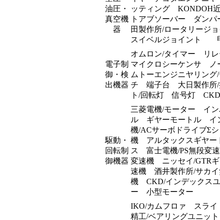
油圧・
ッティング KONDOH
真空機
トアブソーバー ダンパ
器
田製作所/ロータリージ
スイベルジョイント 
オムロン/タイマー リ
電子制
マイクロシーケンサ ノ
御・検
ムトーエンジニヤリング
出機器
チ 端子台 大日製作所
ト/回転灯 信号灯 CK
三菱電機/モーター イ
ル ギヤーモートル イ
機/ACサーボドライブΣ
駆動・
機 アルタックスギヤー
回転制
ス 富士電機/PS無段変
御機器
変速機 ニッセイ/GTR
速機 酒井製作所/サカ
機 CKD/インデック
ー 小型モーター
IKO/カムフロァ スラ
精工/ベアリングユニッ