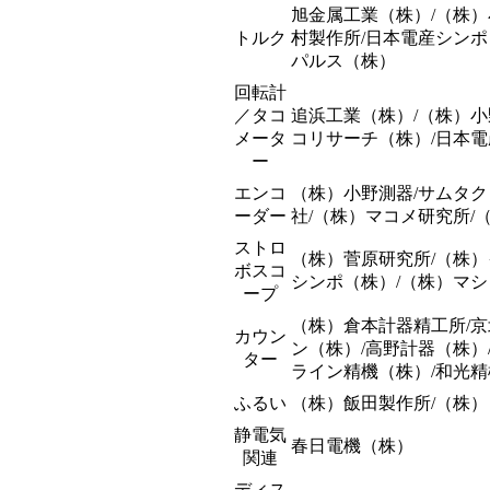
旭金属工業（株）/（株）
トルク
村製作所/日本電産シンポ
パルス（株）
回転計
／タコ
追浜工業（株）/（株）小
メータ
コリサーチ（株）/日本電
ー
エンコ
（株）小野測器/サムタク
ーダー
社/（株）マコメ研究所/
ストロ
（株）菅原研究所/（株
ボスコ
シンポ（株）/（株）マ
ープ
（株）倉本計器精工所/京
カウン
ン（株）/高野計器（株）
ター
ライン精機（株）/和光
ふるい
（株）飯田製作所/（株）
静電気
春日電機（株）
関連
ディス