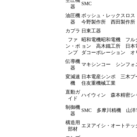
空圧機
SMC
器
油圧機
ボッシュ・レックスロス
器
今野製作所 西田製作所
カプラ
日東工器
ファ
昭和電機昭和電機 フル
ン・ポ
ョン 高木鐵工所 日本
ンプ
ダコーポレーション オ
伝導機
マキシンコー シンフォ
器
変減速
日本電産シンポ 三木プ
機
住友重機械工業
直動ガ
ハイウィン 森本精密シ
イド
制御機
SMC 多摩川精機 山
器
構造用
エヌアイシ・オートテ
部材