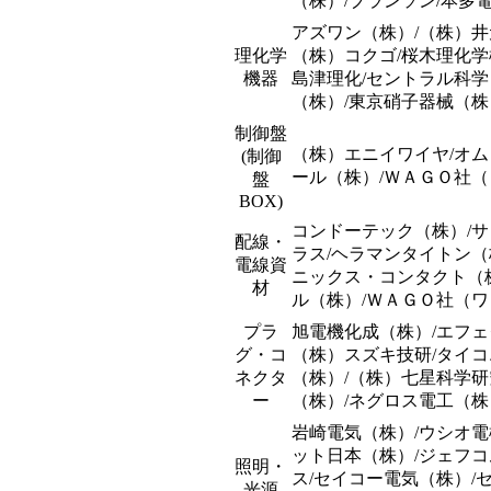
（株）/ブランソン/本多
アズワン（株）/（株）井
理化学
（株）コクゴ/桜木理化学
機器
島津理化/セントラル科学
（株）/東京硝子器械（株
制御盤
（株）エニイワイヤ/オム
(制御
ール（株）/ＷＡＧＯ社
盤
BOX)
コンドーテック（株）/サ
配線・
ラス/ヘラマンタイトン（
電線資
ニックス・コンタクト（
材
ル（株）/ＷＡＧＯ社（
プラ
旭電機化成（株）/エフェ
グ・コ
（株）スズキ技研/タイコ
ネクタ
（株）/（株）七星科学研
ー
（株）/ネグロス電工（株
岩崎電気（株）/ウシオ電
ット日本（株）/ジェフコ
照明・
ス/セイコー電気（株）/
光源