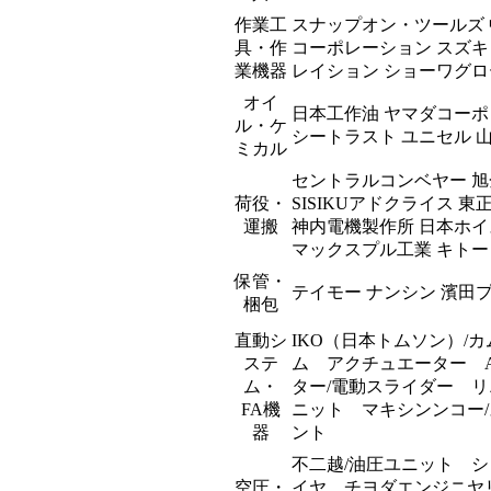
作業工
スナップオン・ツールズ 
具・作
コーポレーション スズキ
業機器
レイション ショーワグロ
オイ
日本工作油 ヤマダコーポ
ル・ケ
シートラスト ユニセル 
ミカル
セントラルコンベヤー 旭
荷役・
SISIKUアドクライス 
運搬
神内電機製作所 日本ホイ
マックスプル工業 キトー
保管・
テイモー ナンシン 濱田
梱包
直動シ
IKO（日本トムソン）
ステ
ム アクチュエーター A
ム・
ター/電動スライダー リ
FA機
ニット マキシンンコー/
器
ント
不二越/油圧ユニット シ
空圧・
イヤ チヨダエンジニヤリ