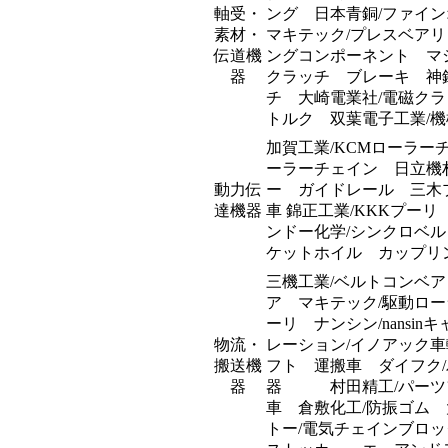
軸受・
ング 日本青銅/ファイ
素材・
マキテック/プレスベアリ
伝道機
ングコンポーネント マ
器
クラッチ ブレーキ 神鋼
チ 大崎電業社/電磁ク
トルク 双葉電子工業/
加賀工業/KCMローラー
ーラーチェイン 日立機
動力伝
ー ガイドレール 三木
達機器
車 錦正工業/KKKプーリ
ンドー化学/シンクロベ
ケットホイル カップリ
三機工業/ベルトコンベ
ア マキテック/駆動ロ
ーリ ナンシン/nans
物流・
レーション/イノアック
搬送機
フト 運搬車 ダイフク/
器
器 村田精工/パーツ
車 倉敷化工/防振ゴム
トー/電気チェインブロ