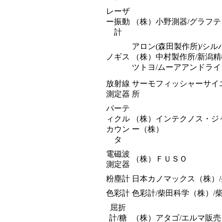
レーザ
ー振動
（株）小野測器/グラフテ
計
アロン(森田製作所)/シ
ノギス
（株）中村製作所/新潟精
ツトヨ/ムーアアンドライ
放射線
サーモフィッシャーサイ
測定器
所
パーテ
ィクル
（株）インテクノス・ジ
カウン
ー（株）
タ
電磁波
（株）ＦＵＳＯ
測定器
粉塵計
日本カノマックス（株）/
色彩計
色彩計/柴田科学（株）/
屈折
計/糖
（株）アタゴ/エルマ販売