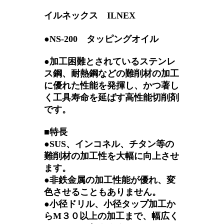
イルネックス ILNEX
●NS-200 タッピングオイル
●加工困難とされているステンレ
ス鋼、耐熱鋼などの難削材の加工
に優れた性能を発揮し、かつ著し
く工具寿命を延ばす高性能切削剤
です。
■特長
●SUS、インコネル、チタン等の
難削材の加工性を大幅に向上させ
ます。
●非鉄金属の加工性能が優れ、変
色させることもありません。
●小径ドリル、小径タップ加工か
らM３０以上の加工まで、幅広く