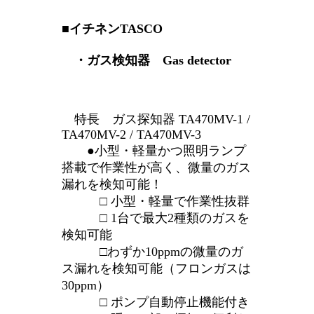
■イチネンTASCO
・ガス検知器 Gas detector
特長 ガス探知器 TA470MV-1 /
TA470MV-2 / TA470MV-3
●小型・軽量かつ照明ランプ
搭載で作業性が高く、微量のガス
漏れを検知可能！
□ 小型・軽量で作業性抜群
□ 1台で最大2種類のガスを
検知可能
□わずか10ppmの微量のガ
ス漏れを検知可能（フロンガスは
30ppm）
□ ポンプ自動停止機能付き