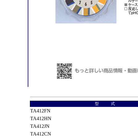
型 式
TA412FN
TA412HN
TA412JN
TA412CN