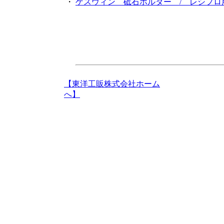
・
ゲスウィン 砥石ホルダー / レシプロ
【東洋工販株式会社ホーム
へ】