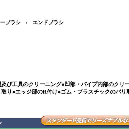
ーブラシ / エンドブラシ
型及び工具のクリーニング●凹部・パイプ内部のクリ
リ取り●エッジ部のR付け●ゴム・プラスチックのバリ