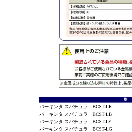
型
バーキンタ スパチュラ BCST-LR
バーキンタ スパチュラ BCST-LB
バーキンタ スパチュラ BCST-LY
バーキンタ スパチュラ BCST-LG