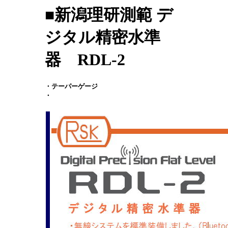
■新潟理研測範 デ
ジタル精密水準
器 RDL-2
・テーパーゲージ
・