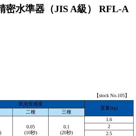
水準器（JIS A級） RFL-A
【stock No.105】
気泡管感度
質量(kg)
二種
三種
1.6
2
0.05
0.1
)
(10秒)
(20秒)
2.5