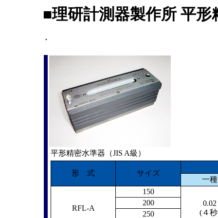
■理研計測器製作所 平形精密
・
平形精密水準器（JIS A級）
形 式
サイズ
一種
150
200
0.02
RFL-A
(４秒
250