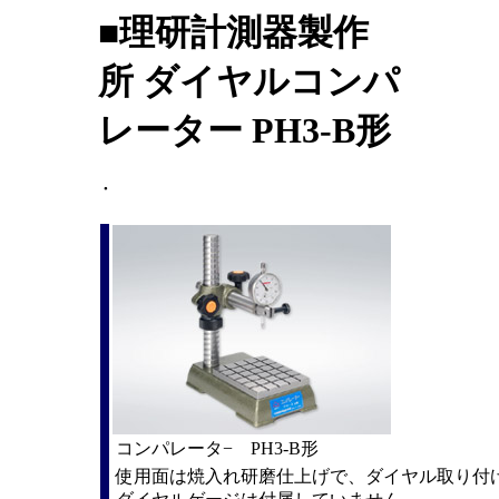
■理研計測器製作
所 ダイヤルコンパ
レーター PH3-B形
・
コンパレータ− PH3-B形
使用面は焼入れ研磨仕上げで、ダイヤル取り付