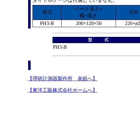
ダイヤルゲージは付属していません。
ベース長さ×
形式
主柱
幅×高さ
PH3-B
200×120×50
220×ø
型 式
PH3-B
【理研計測器製作所 表紙へ】
【東洋工販株式会社ホームへ】