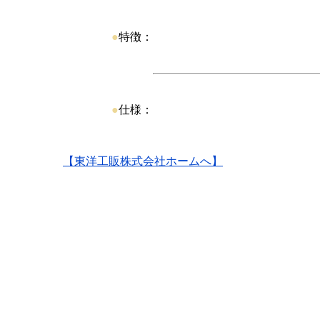
●
特徴：
●
仕様：
【東洋工販株式会社ホームへ】