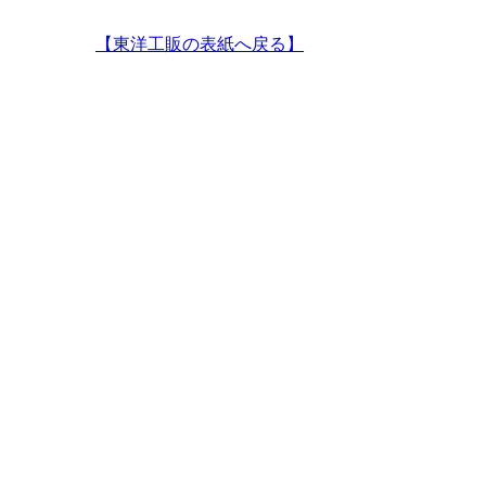
【東洋工販の表紙へ戻る】