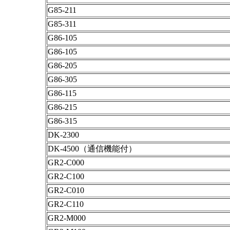
G85-211
G85-311
G86-105
G86-105
G86-205
G86-305
G86-115
G86-215
G86-315
DK-2300
DK-4500（通信機能付）
GR2-C000
GR2-C100
GR2-C010
GR2-C110
GR2-M000