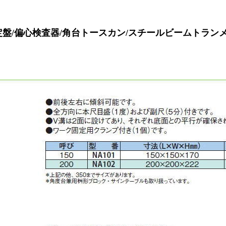
盤/偏心検査器/角台トースカン/スチールビームトラン