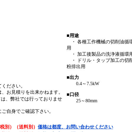
■用途
・ 各種工作機械の切削油循
用
・ 加工後製品の洗浄液循環
・ ドリル・タップ加工の切
粉排出用
■出力
0.4～7.5kW
てください。
は、お見積りを出来かねます。
■口径
ては、弊社では行っておりませ
25～80mm
にご自身でご確認下さい。
税別）（送料別）
価格は都度、お問い合わせください