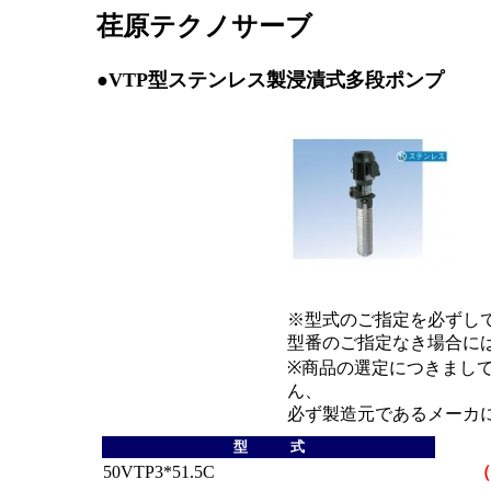
荏原テクノサーブ
●VTP型ステンレス製浸漬式多段ポンプ
※型式のご指定を必ずし
型番のご指定なき場合に
※商品の選定につきまし
ん、
必ず製造元であるメーカ
型 式
50VTP3*51.5C
（