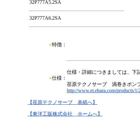
32P777A5.2SA
32P777A6.2SA
●
特徴：
仕様・詳細につきましては、下
●
仕様：
荏原テクノサーブ 渦巻きポン
http://www.et.ebara.com/products/1/
【荏原テクノサーブ 表紙へ】
【東洋工販株式会社 ホームへ】