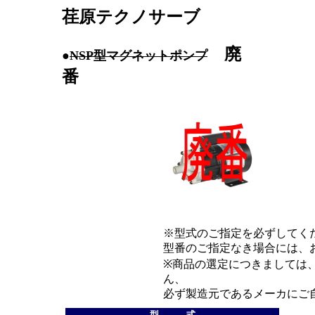
荏原テクノサーブ
廃
●
NSP型マグネットポンプ
番
※型式のご指定を必ずしてく
型番のご指定なき場合には、
※商品の選定につきましては
ん、
必ず製造元であるメーカにご
型 式