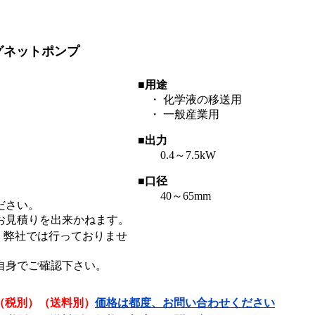
グネットポンプ
■用途
・ 化学液の移送用
・ 一般産業用
■出力
0.4～7.5kW
■口径
40～65mm
ださい。
お見積りを出来かねます。
、弊社では行っておりませ
自身でご確認下さい。
（税別）（送料別）
価格は都度、お問い合わせください