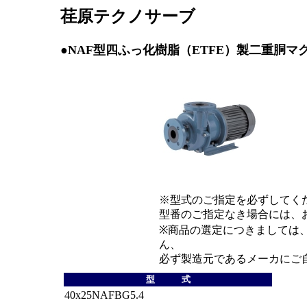
荏原テクノサーブ
●NAF型四ふっ化樹脂（ETFE）製二重胴マ
※型式のご指定を必ずしてく
型番のご指定なき場合には、
※商品の選定につきましては
ん、
必ず製造元であるメーカにご
型 式
40x25NAFBG5.4