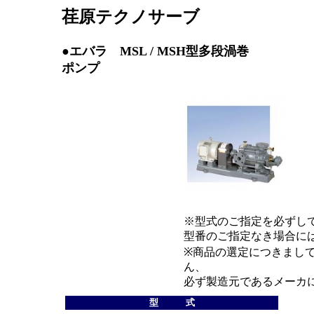
荏原テクノサーブ
●エバラ
MSL / MSH型多段渦巻
ポンプ
※型式のご指定を必ずし
型番のご指定なき場合に
※商品の選定につきまし
ん、
必ず製造元であるメーカ
型 式