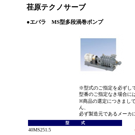
荏原テクノサーブ
●エバラ
MS型多段渦巻ポンプ
※型式のご指定を必ずし
型番のご指定なき場合に
※商品の選定につきまし
ん、
必ず製造元であるメーカ
型 式
40MS251.5