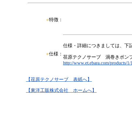
●
特徴：
仕様・詳細につきましては、下
●
仕様：
荏原テクノサーブ 渦巻きポン
http://www.et.ebara.com/products/1/1
【荏原テクノサーブ 表紙へ】
【東洋工販株式会社 ホームへ】