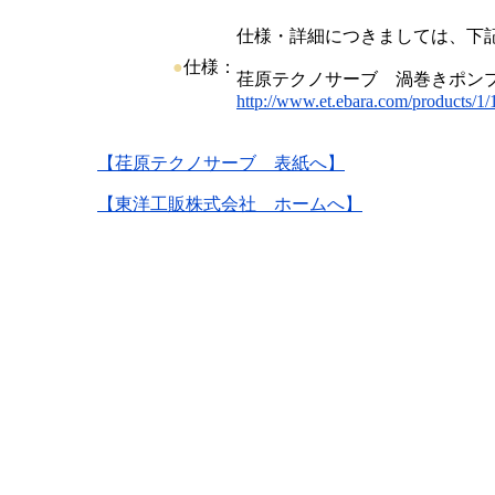
仕様・詳細につきましては、下
●
仕様：
荏原テクノサーブ 渦巻きポン
http://www.et.ebara.com/products/1/1
【荏原テクノサーブ 表紙へ】
【東洋工販株式会社 ホームへ】