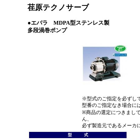
荏原テクノサーブ
●エバラ
MDPA型ステンレス製
多段渦巻ポンプ
※型式のご指定を必ずし
型番のご指定なき場合に
※商品の選定につきまし
ん、
必ず製造元であるメーカ
型 式