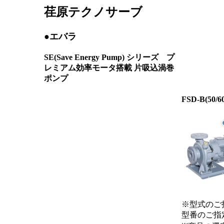
荏原テクノサーブ
●エバラ
SE(Save Energy Pump) シリーズ プ
レミアム効率モータ搭載 片吸込渦巻
ポンプ
FSD-B
(50/6
※型式のご
型番のご指