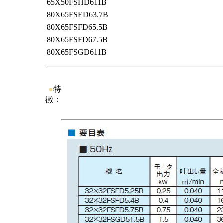
65X50FSHD611B
80X65FSED63.7B
80X65FSFD65.5B
80X65FSFD67.5B
80X65FSGD611B
●
特
徴：