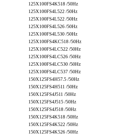
125X100FS4K518 /50Hz
125X100FS4L522 /50Hz
125X100FS4L522 /50Hz
125X100FS4L526 /50Hz
125X100FS4L530 /50Hz
125X100FS4KC518 /50Hz
125X100FS4LC522 /50Hz
125X100FS4LC526 /50Hz
125X100FS4LC530 /50Hz
125X100FS4LC537 /50Hz
150X125FS4H57.5 /50Hz
150X125FS4H511 /50Hz
150X125FS4J511 /50Hz
150X125FS4J515 /50Hz
150X125FS4J518 /50Hz
150X125FS4K518 /50Hz
150X125FS4K522 /50Hz
150X125FS4K526 /50Hz