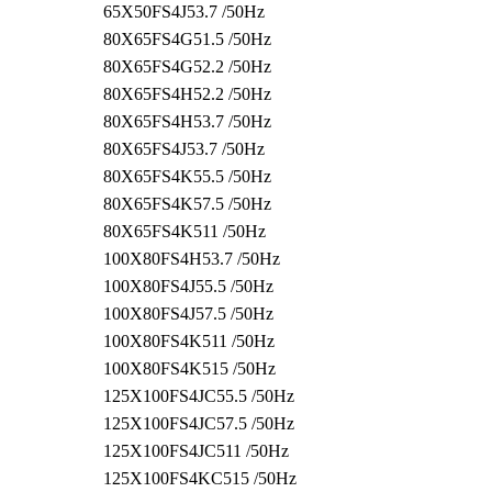
65X50FS4J53.7 /50Hz
80X65FS4G51.5 /50Hz
80X65FS4G52.2 /50Hz
80X65FS4H52.2 /50Hz
80X65FS4H53.7 /50Hz
80X65FS4J53.7 /50Hz
80X65FS4K55.5 /50Hz
80X65FS4K57.5 /50Hz
80X65FS4K511 /50Hz
100X80FS4H53.7 /50Hz
100X80FS4J55.5 /50Hz
100X80FS4J57.5 /50Hz
100X80FS4K511 /50Hz
100X80FS4K515 /50Hz
125X100FS4JC55.5 /50Hz
125X100FS4JC57.5 /50Hz
125X100FS4JC511 /50Hz
125X100FS4KC515 /50Hz