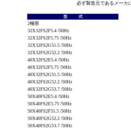
必ず製造元であるメーカ
型 式
2極形
32X32FS2F5.4 /50Hz
32X32FS2F5.75 /50Hz
32X32FS2G51.5 /50Hz
32X32FS2G52.2 /50Hz
40X32FS2E5.4 /50Hz
40X32FS2F5.75 /50Hz
40X32FS2G51.5 /50Hz
40X32FS2G52.2 /50Hz
40X32FS2G53.7 /50Hz
50X40FS2E5.4 /50Hz
50X40FS2E5.75 /50Hz
50X40FS2F51.5 /50Hz
50X40FS2G52.2 /50Hz
50X40FS2G53.7 /50Hz