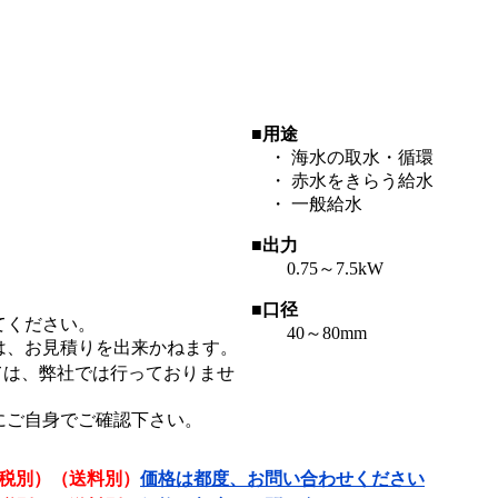
■用途
・ 海水の取水・循環
・ 赤水をきらう給水
・ 一般給水
■出力
0.75～7.5kW
■口径
てください。
40～80mm
は、お見積りを出来かねます。
ては、弊社では行っておりませ
にご自身でご確認下さい。
税別）（送料別）
価格は都度、お問い合わせください