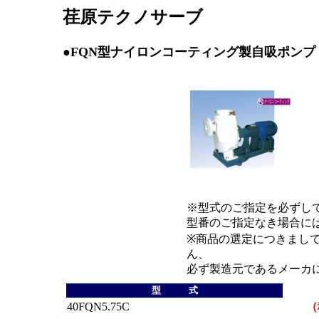
荏原テクノサーブ
●FQN型ナイロンコーティング製自吸ポンプ
※型式のご指定を必ずし
型番のご指定なき場合に
※商品の選定につきまし
ん、
必ず製造元であるメーカ
型 式
40FQN5.75C
（