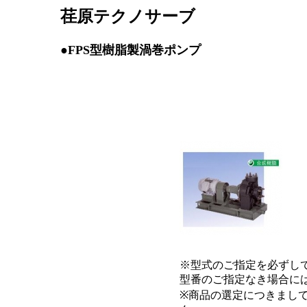
荏原テクノサーブ
●FPS型樹脂製渦巻ポンプ
※型式のご指定を必ずし
型番のご指定なき場合に
※商品の選定につきまし