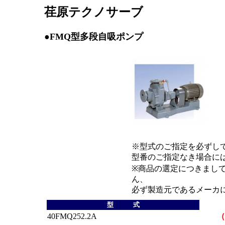
荏原テクノサーブ
●FMQ型多段自吸ポンプ
※型式のご指定を必ずし
型番のご指定なき場合に
※商品の選定につきまし
ん、
必ず製造元であるメーカ
型 式
40FMQ252.2A
（