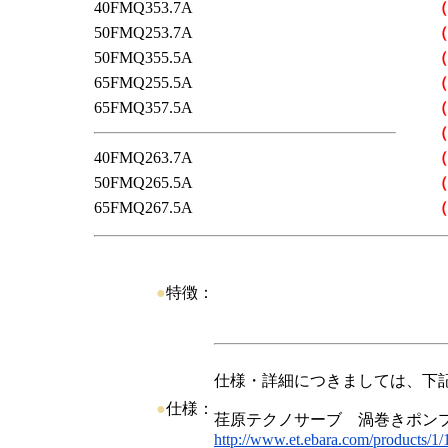
40FMQ353.7A
（
50FMQ253.7A
（
50FMQ355.5A
（
65FMQ255.5A
（
65FMQ357.5A
（
（
40FMQ263.7A
（
50FMQ265.5A
（
65FMQ267.5A
（
●
特徴：
仕様・詳細につきましては、下
●
仕様：
荏原テクノサーブ 渦巻きポン
http://www.et.ebara.com/products/1/1