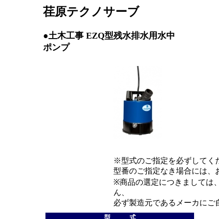
荏原テクノサーブ
●土木工事 EZQ型残水排水用水中
ポンプ
※型式のご指定を必ずしてく
型番のご指定なき場合には、
※商品の選定につきましては
ん、
必ず製造元であるメーカにご
型 式