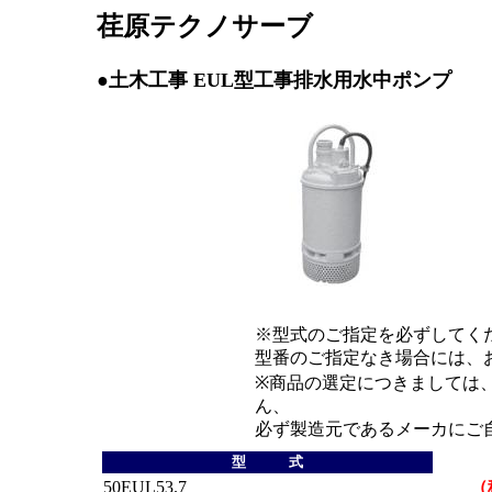
荏原テクノサーブ
●土木工事 EUL型工事排水用水中ポンプ
※型式のご指定を必ずしてく
型番のご指定なき場合には、
※商品の選定につきましては
ん、
必ず製造元であるメーカにご
型 式
50EUL53.7
（