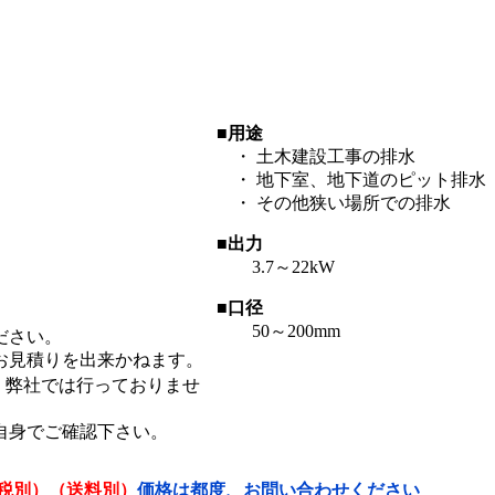
■用途
・ 土木建設工事の排水
・ 地下室、地下道のピット排水
・ その他狭い場所での排水
■出力
3.7～22kW
■口径
50～200mm
ださい。
お見積りを出来かねます。
、弊社では行っておりませ
自身でご確認下さい。
税別）（送料別）
価格は都度、お問い合わせください