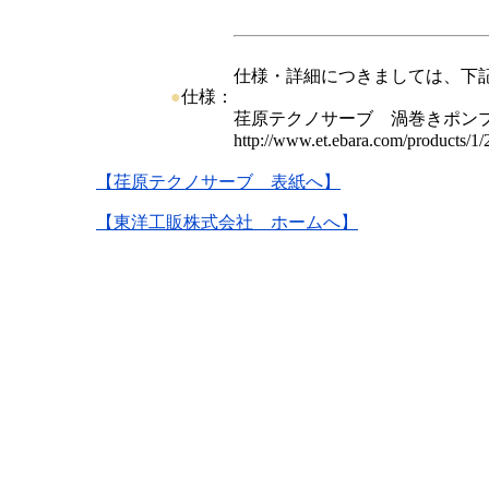
仕様・詳細につきましては、下
●
仕様：
荏原テクノサーブ 渦巻きポン
http://www.et.ebara.com/products/1/
【荏原テクノサーブ 表紙へ】
【東洋工販株式会社 ホームへ】