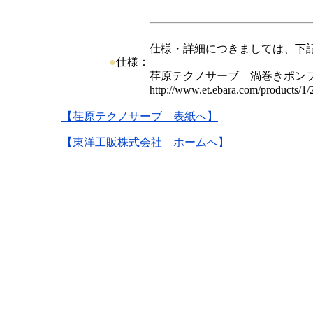
仕様・詳細につきましては、下
●
仕様：
荏原テクノサーブ 渦巻きポン
http://www.et.ebara.com/products/1/
【荏原テクノサーブ 表紙へ】
【東洋工販株式会社 ホームへ】