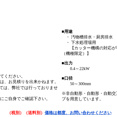
■用途
・ 汚物槽排水・厨房排水
・ 下水処理場用
【カッター機構の対応が
（機種限定）】
■出力
0.4～22kW
てください。
■口径
は、お見積りを出来かねます。
50～300mm
ては、弊社では行っておりませ
※非自動形・自動形・自動交
にご自身でご確認下さい。
プを用意しています。
（税別）（送料別）
価格は都度、お問い合わせください