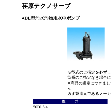
荏原テクノサーブ
●DL型汚水汚物用水中ポンプ
※型式のご指定を必ずし
型番のご指定なき場合に
※商品の選定につきまし
ん、
必ず製造元であるメーカ
型 式
50DL5.4